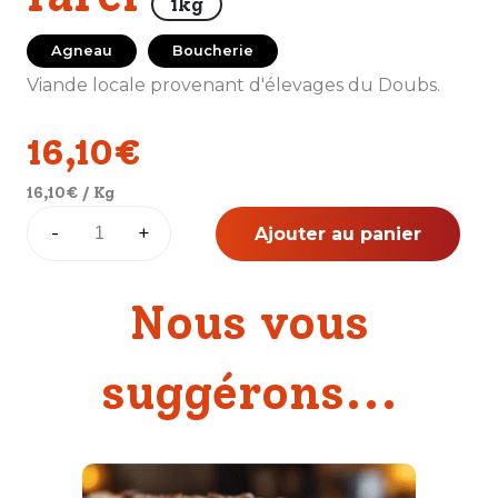
1kg
Agneau
Boucherie
Viande locale provenant d'élevages du Doubs.
16,10
€
16,10
€
/ Kg
quantité
-
+
Ajouter au panier
de
Rôti
d'agneau
Nous vous
farci
suggérons...