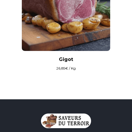
Gigot
26,85
€
/ Kg