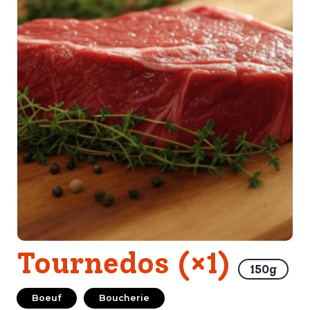
Tournedos (×1)
150g
Boeuf
Boucherie