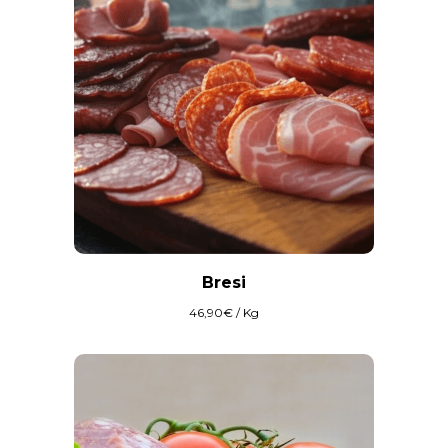
Bresi
46,90
€
/ Kg