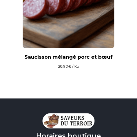
Saucisson mélangé porc et bœuf
28,90
€
/ Kg
Horaires boutique