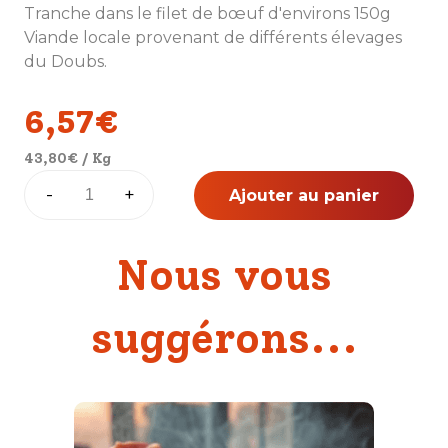
Tranche dans le filet de bœuf d'environs 150g
Viande locale provenant de différents élevages
du Doubs.
6,57
€
43,80
€
/ Kg
quantité
-
+
Ajouter au panier
de
Tournedos
(×1)
Nous vous
suggérons...