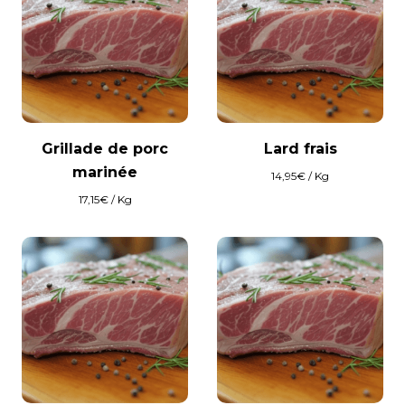
Grillade de porc
Lard frais
marinée
14,95
€
/ Kg
17,15
€
/ Kg