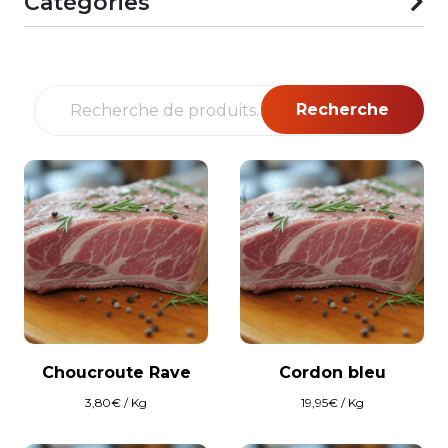
Catégories
Recherche
Recherche
pour :
Choucroute Rave
Cordon bleu
3,80
€
/ Kg
19,95
€
/ Kg