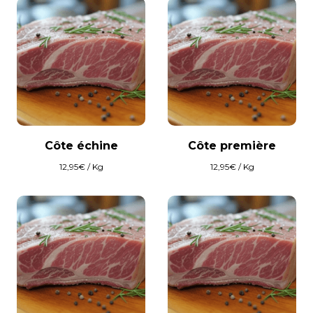
Côte échine
Côte première
12,95
€
/ Kg
12,95
€
/ Kg