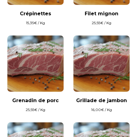
Crépinettes
Filet mignon
15,35
€
/ Kg
25,55
€
/ Kg
Grenadin de porc
Grillade de jambon
25,55
€
/ Kg
16,00
€
/ Kg