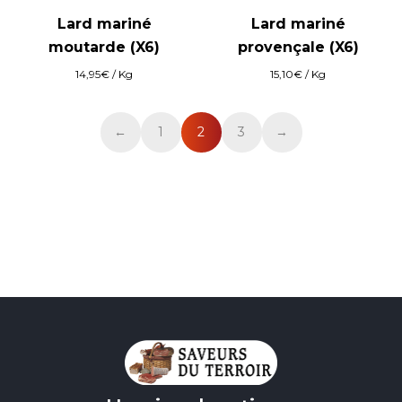
Lard mariné
Lard mariné
moutarde (X6)
provençale (X6)
14,95
€
/ Kg
15,10
€
/ Kg
←
1
2
3
→