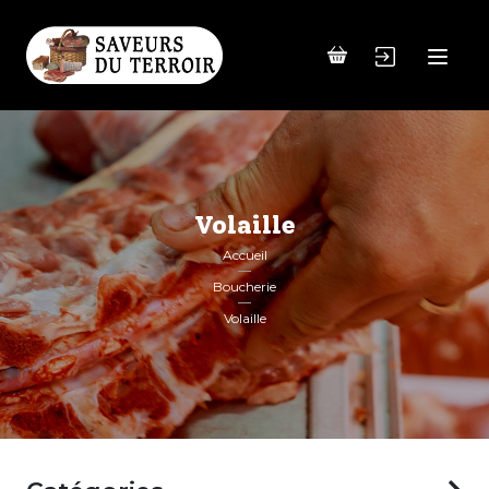
Volaille
Accueil
Boucherie
Volaille