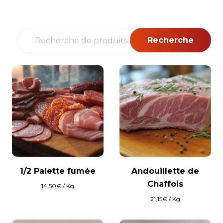
Recherche
Recherche
pour :
1/2 Palette fumée
Andouillette de
Chaffois
14,50
€
/ Kg
21,15
€
/ Kg