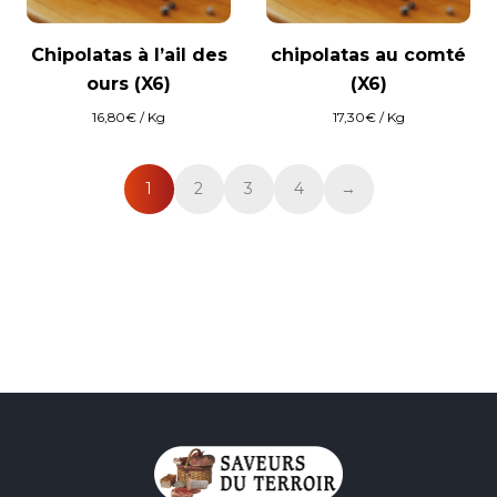
Chipolatas à l’ail des
chipolatas au comté
ours (X6)
(X6)
16,80
€
/ Kg
17,30
€
/ Kg
1
2
3
4
→