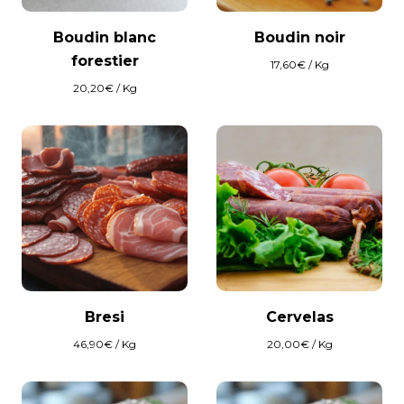
Boudin blanc
Boudin noir
forestier
17,60
€
/ Kg
20,20
€
/ Kg
Bresi
Cervelas
46,90
€
/ Kg
20,00
€
/ Kg