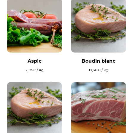
Aspic
Boudin blanc
2,05
€
/ Kg
19,30
€
/ Kg