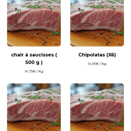
chair à saucisses (
Chipolatas (X6)
500 g )
14,95
€
/ Kg
14,75
€
/ Kg