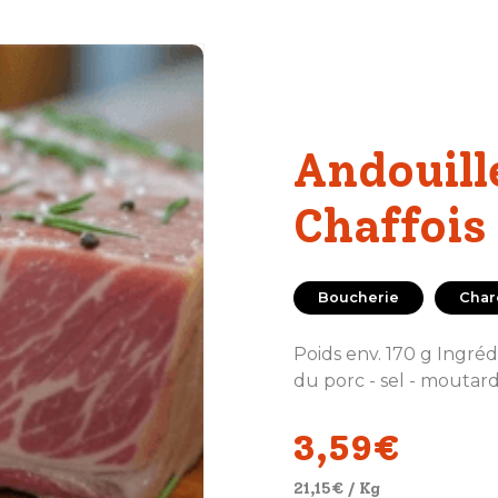
Andouill
Chaffois
Boucherie
Char
Poids env. 170 g Ingréd
du porc - sel - moutarde
3,59
€
21,15
€
/ Kg