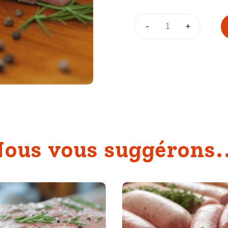
quantité
-
+
de
Andouillette
de
Chaffois
ous vous suggérons.