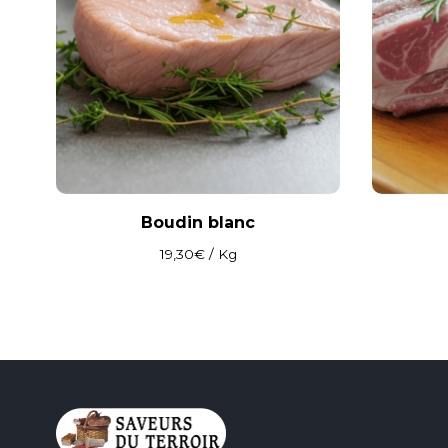
Boudin blanc
19,30
€
/ Kg