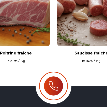
Poitrine fraiche
Saucisse fraîch
14,50
€
/ Kg
16,80
€
/ Kg