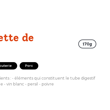
ette de
170g
cuterie
Porc
ients : - éléments qui constituent le tube digestif
 - vin blanc - persil - poivre