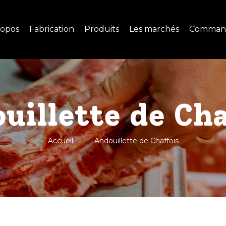
ropos
Fabrication
Produits
Les marchés
Comman
uillette de Cha
Accueil
Andouillette de Chaffois