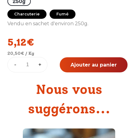
250g
Charcuterie
Fumé
Vendu en sachet d'environ 250g.
5,12
€
20,50
€
/ Kg
quantité
-
+
Ajouter au panier
de
Lardons
fumés
Nous vous
suggérons...