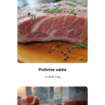
Poitrine salée
14,50
€
/ Kg