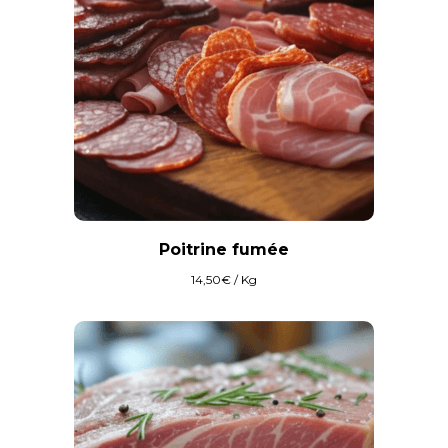
Poitrine fumée
14,50
€
/ Kg