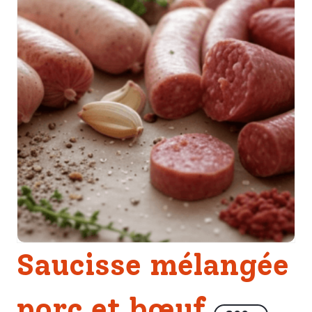
Saucisse mélangée
porc et bœuf