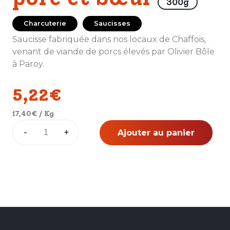
300g
Charcuterie
Saucisses
Saucisse fabriquée dans nos locaux de Chaffois,
venant de viande de porcs élevés par Olivier Bôle
à Paroy.
5,22
€
17,40
€
/ Kg
quantité
-
+
Ajouter au panier
de
Saucisse
mélangée
porc
et
bœuf