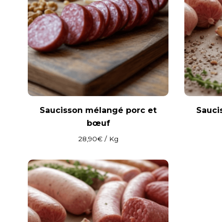
Saucisson mélangé porc et
Sauci
bœuf
28,90
€
/ Kg