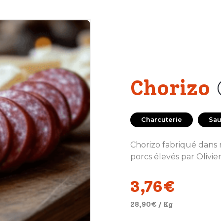
Chorizo
Charcuterie
Sau
Chorizo fabriqué dans 
porcs élevés par Olivie
3,76
€
28,90
€
/ Kg