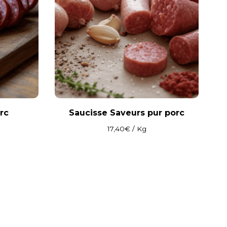
rc
Saucisse Saveurs pur porc
17,40
€
/ Kg