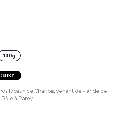
130g
cisson
nos locaux de Chaffois, venant de viande de
r Bôle à Paroy.