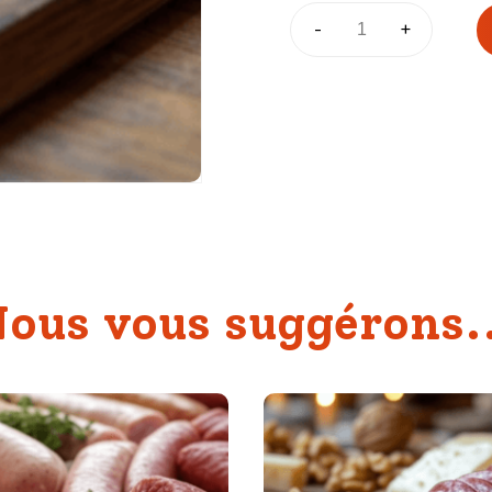
quantité
-
+
de
Chorizo
ous vous suggérons.