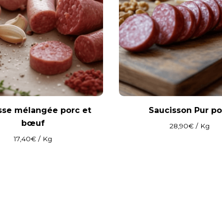
sse mélangée porc et
Saucisson Pur po
bœuf
28,90
€
/ Kg
17,40
€
/ Kg